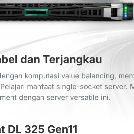
abel dan Terjangkau
 dengan komputasi value balancing, me
 Pelajari manfaat single-socket server.
ment dengan server versatile ini.
nt DL 325 Gen11