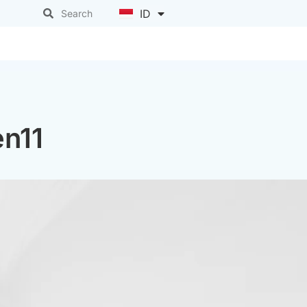
ID
EN
en11