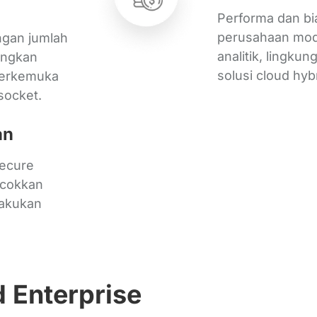
Performa dan bi
perusahaan mod
gan jumlah
analitik, lingkun
ingkan
solusi cloud hyb
terkemuka
socket.
an
Secure
ocokkan
lakukan
 Enterprise