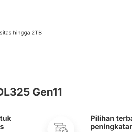
itas hingga 2TB
 DL325 Gen11
ntuk
Pilihan ter
us
peningkatan