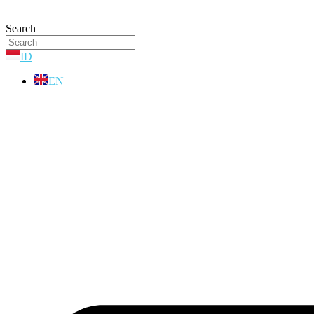
Search
ID
EN