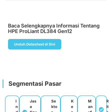
Baca Selengkapnya Informasi Tentang
HPE ProLiant DL384 Gen12
Unduh
Datasheet
di Sini
Segmentasi Pasar
I
Jas
Se
K
M
R
n
a
kto
e
an
it