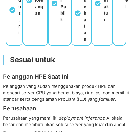
d
Keu
r
s
uf
e
u
ang
Pu
e
ak
l
s
an
bli
h
tu
t
k
a
r
r
t
i
a
n
Sesuai untuk
Pelanggan HPE Saat Ini
Pelanggan yang sudah menggunakan produk HPE dan
mencari server GPU yang hemat biaya, ringkas, dan memiliki
standar serta pengalaman ProLiant (iLO) yang
familier
.
Perusahaan
Perusahaan yang memiliki
deployment inference
AI skala
besar dan membutuhkan solusi server yang kuat dan andal.