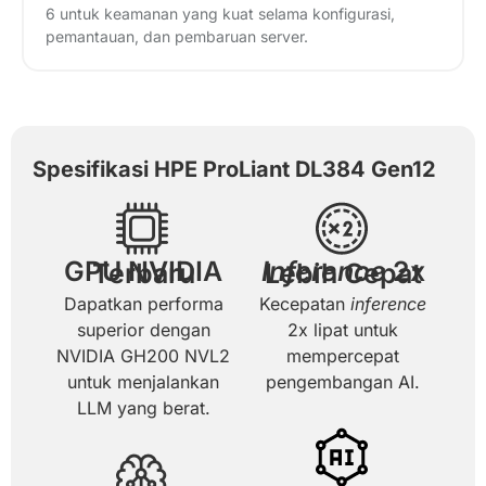
6 untuk keamanan yang kuat selama konfigurasi,
pemantauan, dan pembaruan server.
Spesifikasi HPE ProLiant DL384 Gen12
Inference
GPU NVIDIA Terbaru
2x Lebih Cepat
Dapatkan performa
Kecepatan
inference
superior dengan
2x lipat untuk
NVIDIA GH200 NVL2
mempercepat
untuk menjalankan
pengembangan AI.
LLM yang berat.