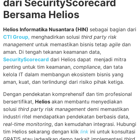
dari SecurityScorecard
Bersama Helios
Helios Informatika Nusantara (HIN)
sebagai bagian dari
CTI Group,
menghadirkan solusi
third party risk
management
untuk memastikan bisnis tetap
agile
dan
aman. Di tengah tekanan keamanan data,
SecurityScorecard
dari Helios dapat menjadi mitra
penting untuk tim keamanan,
compliance
, dan tata
kelola IT dalam membangun ekosistem bisnis yang
aman, kuat, dan terlindungi dari risiko pihak ketiga.
Dengan pendekatan komprehensif dan tim profesional
bersertifikat,
Helios
akan membantu menyediakan
solusi
third party risk management
demi memastikan
industri ritel mendapatkan pendekatan berbasis data,
real-time monitoring
, dan kemudahan integrasi. Hubungi
tim Helios sekarang dengan klik
link
ini
untuk konsultasi
GRATIS atau jadwalkan demo terkait implementasi
third